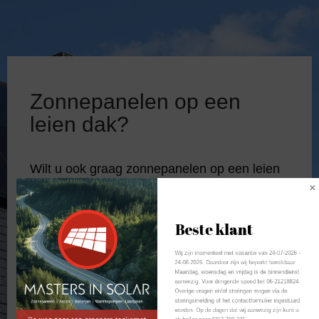
Zonnepanelen op een
leien dak?
Wilt u ook graag zonnepanelen op een leien
dak? Goed nieuws, masters in solar heeft
ervaring in het monteren van
zonnepanelen
Beste klant
op leien daken.
Wij zijn momenteel met vakantie van 24-07-2026 - 
24-08-2026. Daardoor zijn wij beperkt bereikbaar. 
Maandag, woensdag en vrijdag is de binnendienst 
aanwezig. Voor dringende spoed bel 06-21218824. 
Overige vragen en/of storingen mogen via de 
storingsmelding of het contactformulier ingestuurd 
worden. Op de dagen dat wij aanwezig zijn kunt u 