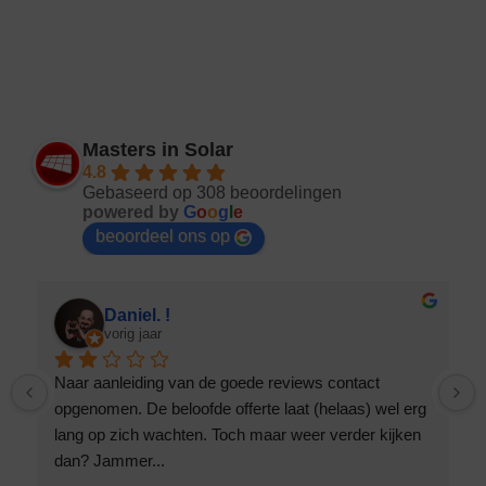
Masters in Solar
4.8
Gebaseerd op 308 beoordelingen
powered by
G
o
o
g
l
e
beoordeel ons op
Wendy Alberts
vorig jaar
Snelle service, netjes geïnstalleerd en duidelijke 
uitleg. Zeer tevreden!