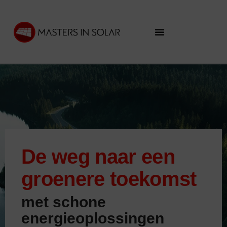
De weg naar een
groenere toekomst
met schone
energieoplossingen