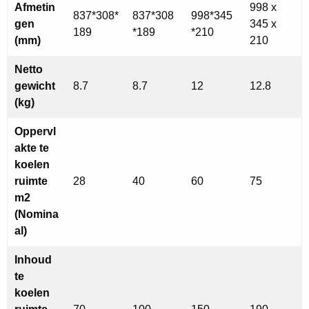
Afmetin
998 x
837*308*
837*308
998*345
gen
345 x
189
*189
*210
(mm)
210
Netto
gewicht
8.7
8.7
12
12.8
(kg)
Oppervl
akte te
koelen
ruimte
28
40
60
75
m2
(Nomina
al)
Inhoud
te
koelen