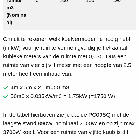
ruimte
70
100
150
190
m3
(Nomina
al)
Om uit te rekenen welk koelvermogen je nodig hebt
(in kW) voor je ruimte vermenigvuldig je het aantal
kubieke meters van de ruimte met 0,035. Dus een
ruimte van vier bij vijf meter met een hoogte van 2.5
meter heeft een inhoud van:
4m x 5m x 2.5m=50 m3.
50m3 x 0,035kW/m3 = 1,75kW (=1750 W)
In de tabel hierboven zie je dat de PC09SQ met de
laagste stand 890W, nominaal 2500W en op zijn max
3700W koelt. Voor een ruimte van vijftig kuub is dit