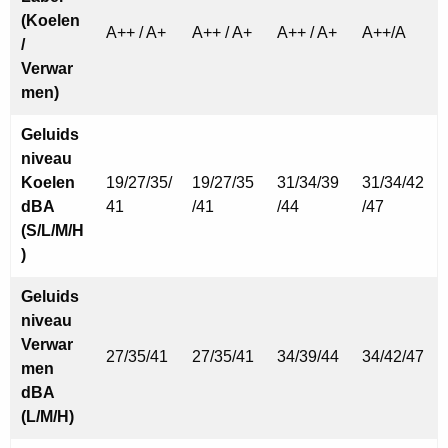
(Koelen
A++ / A+
A++ / A+
A++ / A+
A++/A
/
Verwar
men)
Geluids
niveau
Koelen
19/27/35/
19/27/35
31/34/39
31/34/42
dBA
41
/41
/44
/47
(S/L/M/H
)
Geluids
niveau
Verwar
27/35/41
27/35/41
34/39/44
34/42/47
men
dBA
(L/M/H)