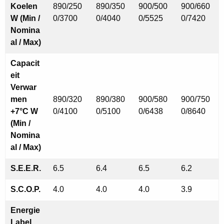
Koelen
890/250
890/350
900/500
900/660
W (Min /
0/3700
0/4040
0/5525
0/7420
Nomina
al / Max)
Capacit
eit
Verwar
men
890/320
890/380
900/580
900/750
+7°C W
0/4100
0/5100
0/6438
0/8640
(Min /
Nomina
al / Max)
S.E.E.R.
6.5
6.4
6.5
6.2
S.C.O.P.
4.0
4.0
4.0
3.9
Energie
Label