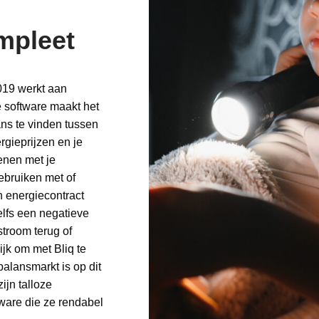
mpleet
2019 werkt aan
e software maakt het
ns te vinden tussen
gieprijzen en je
ienen met je
 gebruiken met of
 energiecontract
elfs een negatieve
 stroom terug of
ijk om met Bliq te
alansmarkt is op dit
ijn talloze
tware die ze rendabel