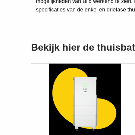
mogelijkheden van Bliq werkend te zien. B
specificaties van de enkel en driefase thui
Bekijk hier de thuisbat