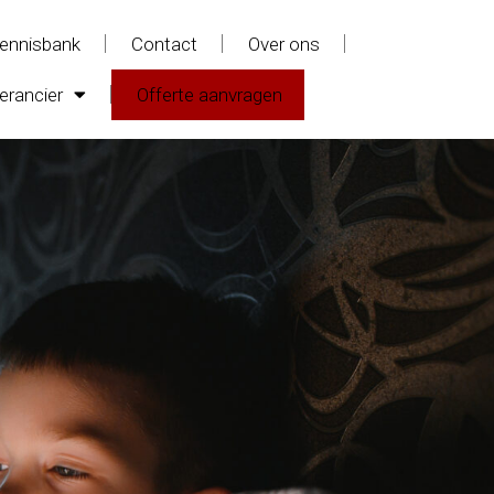
ennisbank
Contact
Over ons
erancier
Offerte aanvragen