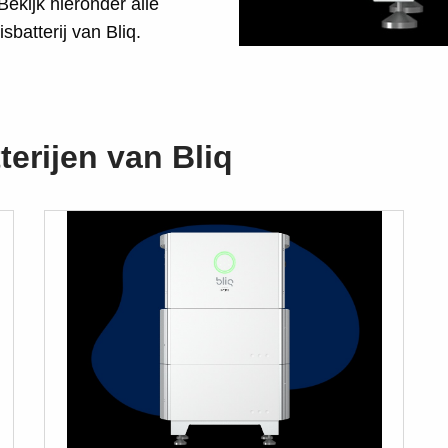
ekijk hieronder alle
sbatterij van Bliq.
terijen van Bliq