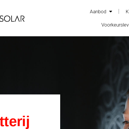
Aanbod
K
Voorkeurslev
terij