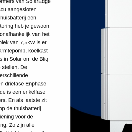
ormers van SolarEdge
accu aangesloten
huisbatterij een
storing heb je gewoon
 onafhankelijk van het
iek van 7,5kW is er
armtepomp, koelkast
s in Solar om de Bliq
 stellen. De
verschillende
en driefase Enphase
e is een enkelfase
. En als laatste zit
p de thuisbatterij
iening voor de
ng. Zo zijn alle