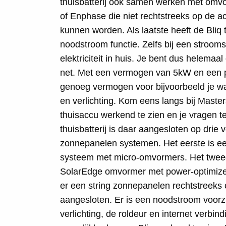
thuisbatterij ook samen werken met omv
of Enphase die niet rechtstreeks op de 
kunnen worden. Als laatste heeft de Bliq t
noodstroom functie. Zelfs bij een stroom
elektriciteit in huis. Je bent dus helemaal
net. Met een vermogen van 5kW en een p
genoeg vermogen voor bijvoorbeeld je w
en verlichting. Kom eens langs bij Master
thuisaccu werkend te zien en je vragen te
thuisbatterij is daar aangesloten op drie 
zonnepanelen systemen. Het eerste is e
systeem met micro-omvormers. Het tweed
SolarEdge omvormer met power-optimizers
er een string zonnepanelen rechtstreeks o
aangesloten. Er is een noodstroom voorz
verlichting, de roldeur en internet verbindi