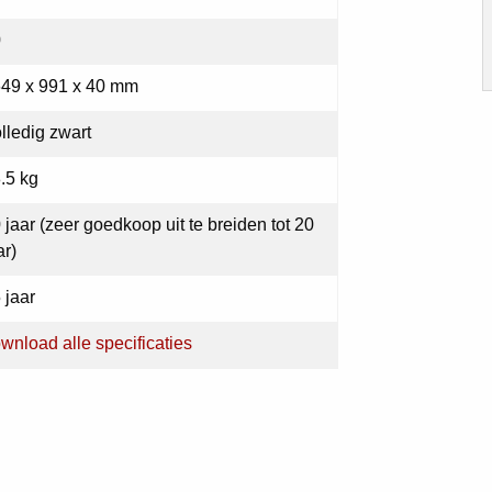
0
49 x 991 x 40 mm
lledig zwart
.5 kg
 jaar (zeer goedkoop uit te breiden tot 20
ar)
 jaar
wnload alle specificaties