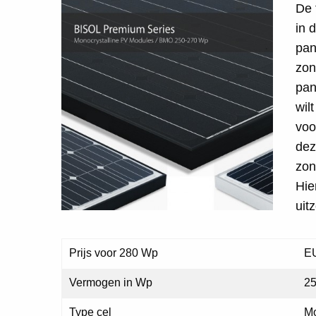
De 
in 
pan
zon
pan
wil
voo
dez
zon
Hie
uit
Prijs voor 280 Wp
EU
Vermogen in Wp
25
Type cel
M