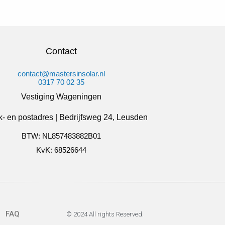
Contact
contact@mastersinsolar.nl
0317 70 02 35
Vestiging Wageningen
- en postadres | Bedrijfsweg 24, Leusden
BTW: NL857483882B01
KvK: 68526644
FAQ
© 2024 All rights Reserved.