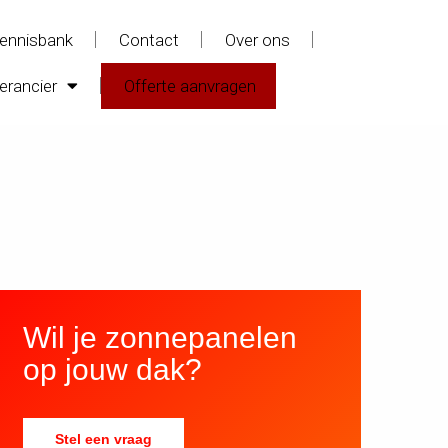
ennisbank
Contact
Over ons
erancier
Offerte aanvragen
Wil je zonnepanelen
op jouw dak?
Stel een vraag