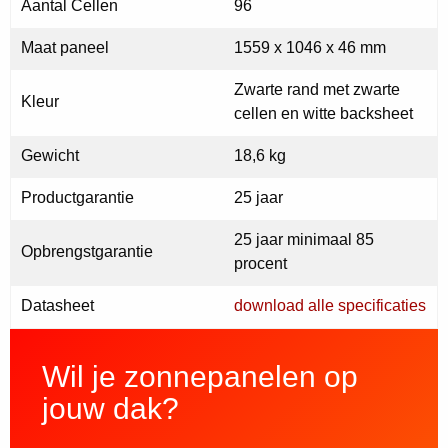
Aantal Cellen
96
Maat paneel
1559 x 1046 x 46 mm
Zwarte rand met zwarte
Kleur
cellen en witte backsheet
Gewicht
18,6 kg
Productgarantie
25 jaar
25 jaar minimaal 85
Opbrengstgarantie
procent
Datasheet
download alle specificaties
Wil je zonnepanelen op
jouw dak?