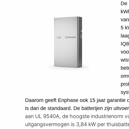
De 
kWh
van
5 k
laa
IQ8
voo
wis
bet
omv
pro
sys
Daarom geeft Enphase ook 15 jaar garantie op 
is dan de standaard. De batterijen zijn uitvo
aan UL 9540A, de hoogste industrienorm voo
uitgangsvermogen is 3,84 kW per thuisbatter