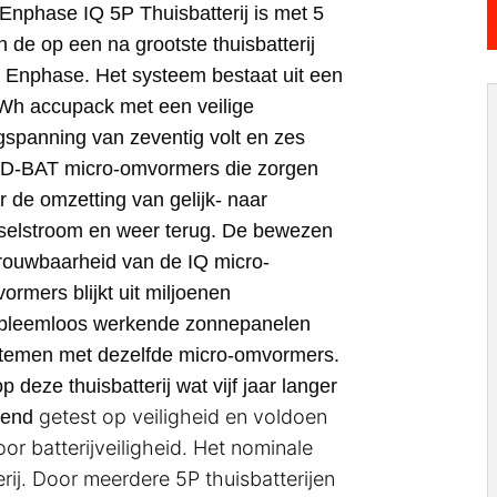
Enphase IQ 5P Thuisbatterij is met 5
 de op een na grootste thuisbatterij
 Enphase. Het systeem bestaat uit een
Wh accupack met een veilige
gspanning van zeventig volt en zes
D-BAT micro-omvormers die zorgen
r de omzetting van gelijk- naar
selstroom en weer terug. De bewezen
rouwbaarheid van de IQ micro-
ormers blijkt uit miljoenen
bleemloos werkende zonnepanelen
temen met dezelfde micro-omvormers.
deze thuisbatterij wat vijf jaar langer
getest
op veiligheid
en voldoen
erend
r batterijveiligheid. Het nominale
ij. Door meerdere 5P thuisbatterijen