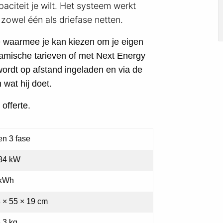
aciteit je wilt. Het systeem werkt
 zowel één als driefase netten.
e waarmee je kan kiezen om je eigen
amische tarieven of met Next Energy
ordt op afstand ingeladen en via de
 wat hij doet.
offerte.
en 3 fase
84 kW
 kWh
 × 55 × 19 cm
,3 kg