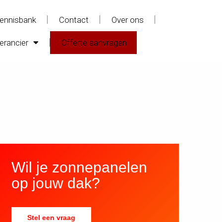
ennisbank
Contact
Over ons
erancier
Offerte aanvragen
Wil je zonnepanelen
op jouw dak?
Stel een vraag