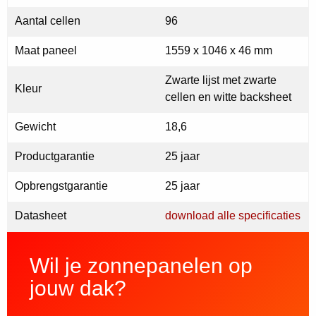
Aantal cellen
96
Maat paneel
1559 x 1046 x 46 mm
Zwarte lijst met zwarte
Kleur
cellen en witte backsheet
Gewicht
18,6
Productgarantie
25 jaar
Opbrengstgarantie
25 jaar
Datasheet
download alle specificaties
Wil je zonnepanelen op
jouw dak?