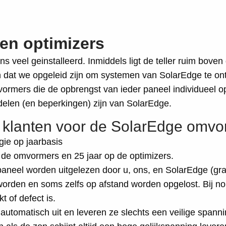
en optimizers
el geinstalleerd. Inmiddels ligt de teller ruim boven de
in dat we opgeleid zijn om systemen van SolarEdge te ontw
rmers die de opbrengst van ieder paneel individueel op
delen (en beperkingen) zijn van SolarEdge.
klanten voor de SolarEdge omvo
gie op jaarbasis
p de omvormers en 25 jaar op de optimizers.
aneel worden uitgelezen door u, ons, en SolarEdge (gra
rden en soms zelfs op afstand worden opgelost. Bij nor
 of defect is.
utomatisch uit en leveren ze slechts een veilige spannin