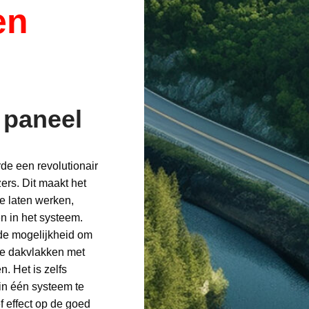
en
 paneel
de een revolutionair
rs. Dit maakt het
e laten werken,
n in het systeem.
 de mogelijkheid om
de dakvlakken met
n. Het is zelfs
in één systeem te
f effect op de goed