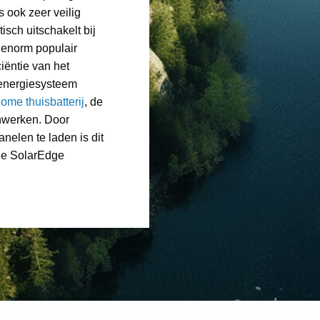
 ook zeer veilig
sch uitschakelt bij
 enorm populair
ciëntie van het
energiesysteem
me thuisbatterij
, de
nwerken. Door
nelen te laden is dit
lle SolarEdge