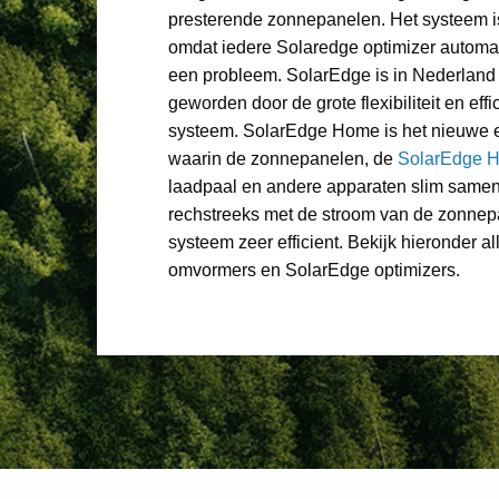
presterende zonnepanelen. Het systeem is
omdat iedere Solaredge optimizer automati
een probleem. SolarEdge is in Nederland
geworden door de grote flexibiliteit en effi
systeem. SolarEdge Home is het nieuwe 
waarin de zonnepanelen, de
SolarEdge Ho
laadpaal en andere apparaten slim same
rechstreeks met de stroom van de zonnepa
systeem zeer efficient. Bekijk hieronder a
omvormers en SolarEdge optimizers.