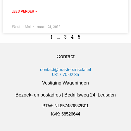
LEES VERDER »
Wouter Mol
maart 21, 2013
1
…
3
4
5
Contact
contact@mastersinsolar.nl
0317 70 02 35
Vestiging Wageningen
Bezoek- en postadres | Bedrijfsweg 24, Leusden
BTW: NL857483882B01
KvK: 68526644