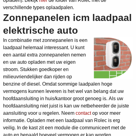
opladen). Bekijk
hier
de folder van Rolec met de
verschillende types oplaadpalen.
Zonnepanelen icm laadpaal
elektrische auto
In combinatie met zonnepanelen is een
laadpaal helemaal interessant. U kunt
een aantal extra zonnepanelen nemen
en uw auto opladen met uw eigen
stroom. Stukken goedkoper en
milieuvriendelijker dan rijden op
benzine of diesel. Omdat sommige laadpalen hoge
vermogens kunnen leveren is het wel van belang dat uw
hoofdaansluiting in huis/kantoor groot genoeg is.
Als uw
hoofdaansluiting niet juist is kan uw netbeheerder de juiste
aansluiting voor u regelen.
Neem
contact
op voor meer
informatie. Opladen met een laadpaal van Rolec is erg
veilig. In de kast zit een module die communiceert met de
auto en bepaald hoeveel vermogen er kan worden