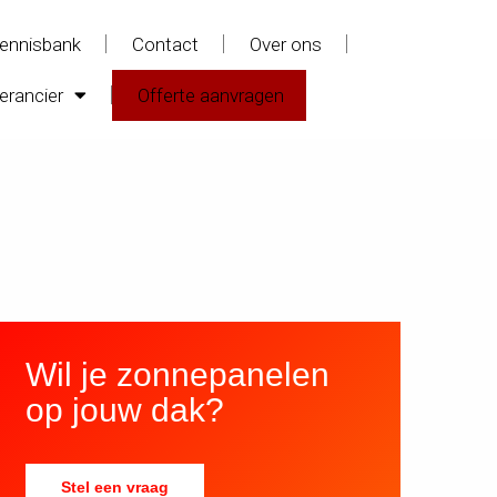
ennisbank
Contact
Over ons
erancier
Offerte aanvragen
Wil je zonnepanelen
op jouw dak?
Stel een vraag