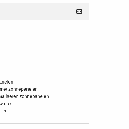
anelen
e met zonnepanelen
imaliseren zonnepanelen
uw dak
ijen